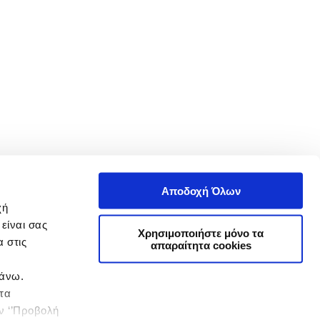
Αποδοχή Όλων
χή
είναι σας
Χρησιμοποιήστε μόνο τα
 στις
απαραίτητα cookies
πάνω.
 τα
ην ‘’Προβολή