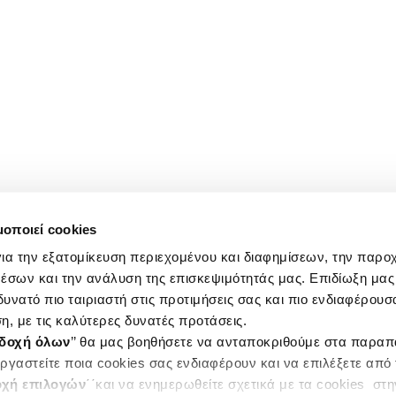
μοποιεί cookies
ια την εξατομίκευση περιεχομένου και διαφημίσεων, την παρο
έσων και την ανάλυση της επισκεψιμότητάς μας. Επιδίωξη μας 
υνατό πιο ταιριαστή στις προτιμήσεις σας και πιο ενδιαφέρουσα
η, με τις καλύτερες δυνατές προτάσεις.
δοχή όλων
’’ θα μας βοηθήσετε να ανταποκριθούμε στα παρα
ργαστείτε ποια cookies σας ενδιαφέρουν και να επιλέξετε από
χή επιλογών
΄΄και να ενημερωθείτε σχετικά με τα cookies στ