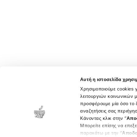
Αυτή η ιστοσελίδα χρησι
Χρησιμοποιούμε cookies γ
λειτουργιών κοινωνικών μ
προσφέρουμε μία όσο το δ
αναζητήσεις σας περιήγησ
Κάνοντας κλικ στην ‘’
Απο
Μπορείτε επίσης να επεξε
παρακάτω με την ‘’
Αποδο