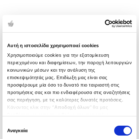
Αυτή η ιστοσελίδα χρησιμοποιεί cookies
Χρησιμοποιούμε cookies για την εξατομίκευση
περιεχομένου και διαφημίσεων, την παροχή λειτουργιών
κοινωνικών μέσων και την ανάλυση της
επισκεψιμότητάς μας. Επιδίωξη μας είναι σας
προσφέρουμε μία όσο το δυνατό πιο ταιριαστή στις
προτιμήσεις σας και πιο ενδιαφέρουσα στις αναζητήσεις
σας περιήγηση, με τις καλύτερες δυνατές προτάσεις.
Κάνοντας κλικ στην ‘’
Αποδοχή όλων
’’ θα μας
βοηθήσετε να ανταποκριθούμε στα παραπάνω.
Μπορείτε επίσης να επεξεργαστείτε ποια cookies σας
Επιλογή
ενδιαφέρουν και να επιλέξετε από τα παρακάτω με την
Αναγκαία
συγκατάθεσης
‘’
Αποδοχή επιλογών
΄΄και να ενημερωθείτε σχετικά με