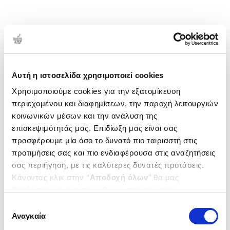
Αυτή η ιστοσελίδα χρησιμοποιεί cookies
Χρησιμοποιούμε cookies για την εξατομίκευση
περιεχομένου και διαφημίσεων, την παροχή λειτουργιών
κοινωνικών μέσων και την ανάλυση της
επισκεψιμότητάς μας. Επιδίωξη μας είναι σας
προσφέρουμε μία όσο το δυνατό πιο ταιριαστή στις
προτιμήσεις σας και πιο ενδιαφέρουσα στις αναζητήσεις
σας περιήγηση, με τις καλύτερες δυνατές προτάσεις.
Κάνοντας κλικ στην ‘’
Αποδοχή όλων
’’ θα μας
βοηθήσετε να ανταποκριθούμε στα παραπάνω.
Μπορείτε επίσης να επεξεργαστείτε ποια cookies σας
Επιλογή
ενδιαφέρουν και να επιλέξετε από τα παρακάτω με την
Αναγκαία
συγκατάθεσης
‘’
Αποδοχή επιλογών
΄΄και να ενημερωθείτε σχετικά με