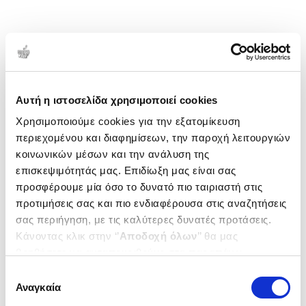
Αυτή η ιστοσελίδα χρησιμοποιεί cookies
Χρησιμοποιούμε cookies για την εξατομίκευση
περιεχομένου και διαφημίσεων, την παροχή λειτουργιών
κοινωνικών μέσων και την ανάλυση της
επισκεψιμότητάς μας. Επιδίωξη μας είναι σας
προσφέρουμε μία όσο το δυνατό πιο ταιριαστή στις
προτιμήσεις σας και πιο ενδιαφέρουσα στις αναζητήσεις
σας περιήγηση, με τις καλύτερες δυνατές προτάσεις.
Κάνοντας κλικ στην ‘’
Αποδοχή όλων
’’ θα μας
βοηθήσετε να ανταποκριθούμε στα παραπάνω.
Μπορείτε επίσης να επεξεργαστείτε ποια cookies σας
Επιλογή
ενδιαφέρουν και να επιλέξετε από τα παρακάτω με την
Αναγκαία
συγκατάθεσης
‘’
Αποδοχή επιλογών
΄΄και να ενημερωθείτε σχετικά με