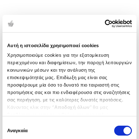
Αυτή η ιστοσελίδα χρησιμοποιεί cookies
Χρησιμοποιούμε cookies για την εξατομίκευση
περιεχομένου και διαφημίσεων, την παροχή λειτουργιών
κοινωνικών μέσων και την ανάλυση της
επισκεψιμότητάς μας. Επιδίωξη μας είναι σας
προσφέρουμε μία όσο το δυνατό πιο ταιριαστή στις
προτιμήσεις σας και πιο ενδιαφέρουσα στις αναζητήσεις
σας περιήγηση, με τις καλύτερες δυνατές προτάσεις.
Κάνοντας κλικ στην ‘’
Αποδοχή όλων
’’ θα μας
βοηθήσετε να ανταποκριθούμε στα παραπάνω.
Μπορείτε επίσης να επεξεργαστείτε ποια cookies σας
Επιλογή
ενδιαφέρουν και να επιλέξετε από τα παρακάτω με την
Αναγκαία
συγκατάθεσης
‘’
Αποδοχή επιλογών
΄΄και να ενημερωθείτε σχετικά με