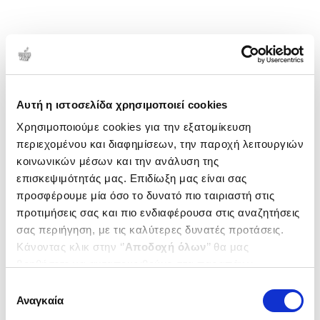
Αυτή η ιστοσελίδα χρησιμοποιεί cookies
Χρησιμοποιούμε cookies για την εξατομίκευση
περιεχομένου και διαφημίσεων, την παροχή λειτουργιών
κοινωνικών μέσων και την ανάλυση της
επισκεψιμότητάς μας. Επιδίωξη μας είναι σας
προσφέρουμε μία όσο το δυνατό πιο ταιριαστή στις
προτιμήσεις σας και πιο ενδιαφέρουσα στις αναζητήσεις
σας περιήγηση, με τις καλύτερες δυνατές προτάσεις.
Κάνοντας κλικ στην ‘’
Αποδοχή όλων
’’ θα μας
βοηθήσετε να ανταποκριθούμε στα παραπάνω.
Μπορείτε επίσης να επεξεργαστείτε ποια cookies σας
Επιλογή
ενδιαφέρουν και να επιλέξετε από τα παρακάτω με την
Αναγκαία
συγκατάθεσης
‘’
Αποδοχή επιλογών
΄΄και να ενημερωθείτε σχετικά με