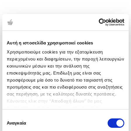
Αυτή η ιστοσελίδα χρησιμοποιεί cookies
Χρησιμοποιούμε cookies για την εξατομίκευση
περιεχομένου και διαφημίσεων, την παροχή λειτουργιών
κοινωνικών μέσων και την ανάλυση της
επισκεψιμότητάς μας. Επιδίωξη μας είναι σας
προσφέρουμε μία όσο το δυνατό πιο ταιριαστή στις
προτιμήσεις σας και πιο ενδιαφέρουσα στις αναζητήσεις
σας περιήγηση, με τις καλύτερες δυνατές προτάσεις.
Κάνοντας κλικ στην ‘’
Αποδοχή όλων
’’ θα μας
βοηθήσετε να ανταποκριθούμε στα παραπάνω.
Μπορείτε επίσης να επεξεργαστείτε ποια cookies σας
Επιλογή
ενδιαφέρουν και να επιλέξετε από τα παρακάτω με την
Αναγκαία
συγκατάθεσης
‘’
Αποδοχή επιλογών
΄΄και να ενημερωθείτε σχετικά με