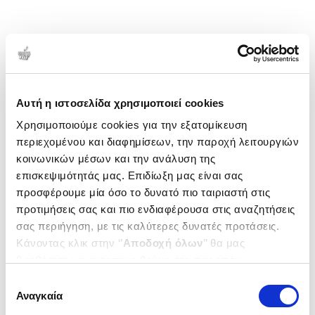
Αυτή η ιστοσελίδα χρησιμοποιεί cookies
Χρησιμοποιούμε cookies για την εξατομίκευση
περιεχομένου και διαφημίσεων, την παροχή λειτουργιών
κοινωνικών μέσων και την ανάλυση της
επισκεψιμότητάς μας. Επιδίωξη μας είναι σας
προσφέρουμε μία όσο το δυνατό πιο ταιριαστή στις
προτιμήσεις σας και πιο ενδιαφέρουσα στις αναζητήσεις
σας περιήγηση, με τις καλύτερες δυνατές προτάσεις.
Κάνοντας κλικ στην ‘’
Αποδοχή όλων
’’ θα μας
βοηθήσετε να ανταποκριθούμε στα παραπάνω.
Μπορείτε επίσης να επεξεργαστείτε ποια cookies σας
Επιλογή
ενδιαφέρουν και να επιλέξετε από τα παρακάτω με την
Αναγκαία
συγκατάθεσης
‘’
Αποδοχή επιλογών
΄΄και να ενημερωθείτε σχετικά με