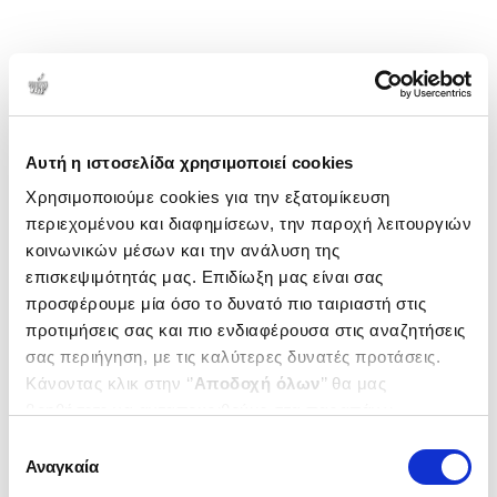
Αυτή η ιστοσελίδα χρησιμοποιεί cookies
Χρησιμοποιούμε cookies για την εξατομίκευση
περιεχομένου και διαφημίσεων, την παροχή λειτουργιών
κοινωνικών μέσων και την ανάλυση της
επισκεψιμότητάς μας. Επιδίωξη μας είναι σας
προσφέρουμε μία όσο το δυνατό πιο ταιριαστή στις
προτιμήσεις σας και πιο ενδιαφέρουσα στις αναζητήσεις
σας περιήγηση, με τις καλύτερες δυνατές προτάσεις.
Κάνοντας κλικ στην ‘’
Αποδοχή όλων
’’ θα μας
βοηθήσετε να ανταποκριθούμε στα παραπάνω.
Μπορείτε επίσης να επεξεργαστείτε ποια cookies σας
Επιλογή
ενδιαφέρουν και να επιλέξετε από τα παρακάτω με την
Αναγκαία
συγκατάθεσης
‘’
Αποδοχή επιλογών
΄΄και να ενημερωθείτε σχετικά με