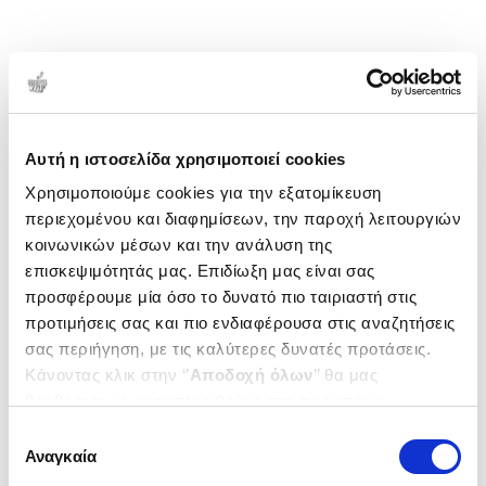
Αυτή η ιστοσελίδα χρησιμοποιεί cookies
Χρησιμοποιούμε cookies για την εξατομίκευση
περιεχομένου και διαφημίσεων, την παροχή λειτουργιών
κοινωνικών μέσων και την ανάλυση της
επισκεψιμότητάς μας. Επιδίωξη μας είναι σας
προσφέρουμε μία όσο το δυνατό πιο ταιριαστή στις
προτιμήσεις σας και πιο ενδιαφέρουσα στις αναζητήσεις
σας περιήγηση, με τις καλύτερες δυνατές προτάσεις.
Κάνοντας κλικ στην ‘’
Αποδοχή όλων
’’ θα μας
βοηθήσετε να ανταποκριθούμε στα παραπάνω.
Μπορείτε επίσης να επεξεργαστείτε ποια cookies σας
Επιλογή
ενδιαφέρουν και να επιλέξετε από τα παρακάτω με την
Αναγκαία
συγκατάθεσης
‘’
Αποδοχή επιλογών
΄΄και να ενημερωθείτε σχετικά με