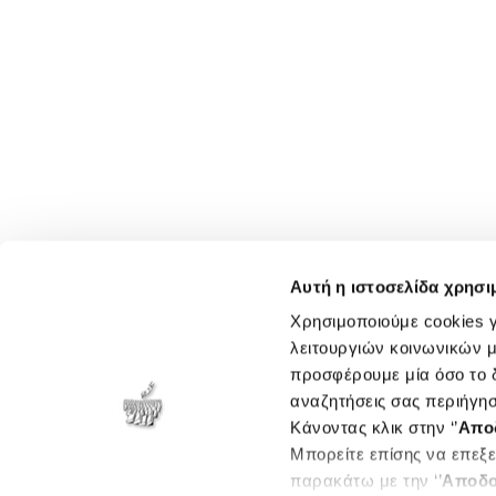
Αυτή η ιστοσελίδα χρησι
Χρησιμοποιούμε cookies γ
λειτουργιών κοινωνικών μ
προσφέρουμε μία όσο το δ
αναζητήσεις σας περιήγησ
Κάνοντας κλικ στην ‘’
Απο
Μπορείτε επίσης να επεξε
παρακάτω με την ‘’
Αποδο