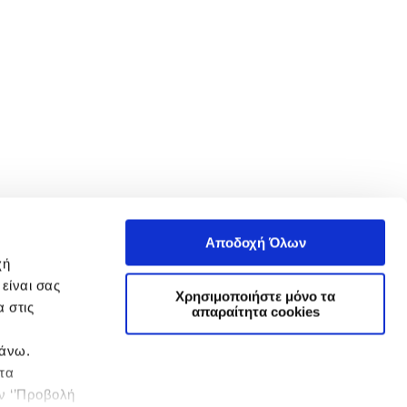
Αποδοχή Όλων
χή
είναι σας
Χρησιμοποιήστε μόνο τα
 στις
απαραίτητα cookies
πάνω.
 τα
ην ‘’Προβολή