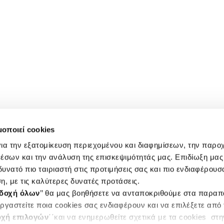
μοποιεί cookies
ια την εξατομίκευση περιεχομένου και διαφημίσεων, την παρο
έσων και την ανάλυση της επισκεψιμότητάς μας. Επιδίωξη μας 
υνατό πιο ταιριαστή στις προτιμήσεις σας και πιο ενδιαφέρουσα
η, με τις καλύτερες δυνατές προτάσεις.
δοχή όλων
’’ θα μας βοηθήσετε να ανταποκριθούμε στα παρα
ργαστείτε ποια cookies σας ενδιαφέρουν και να επιλέξετε από
χή επιλογών
΄΄και να ενημερωθείτε σχετικά με τα cookies στ