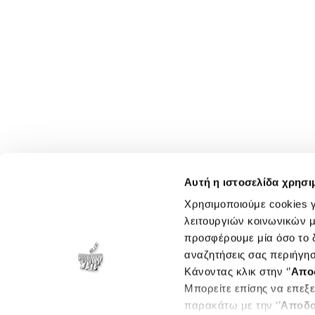
Αυτή η ιστοσελίδα χρησι
Χρησιμοποιούμε cookies γ
λειτουργιών κοινωνικών μ
προσφέρουμε μία όσο το δ
αναζητήσεις σας περιήγησ
Κάνοντας κλικ στην ‘’
Απο
Μπορείτε επίσης να επεξε
παρακάτω με την ‘’
Αποδο