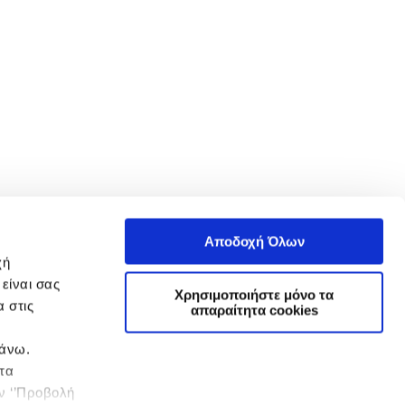
Αποδοχή Όλων
χή
είναι σας
Χρησιμοποιήστε μόνο τα
 στις
απαραίτητα cookies
πάνω.
 τα
ην ‘’Προβολή