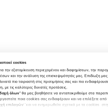
μοποιεί cookies
ια την εξατομίκευση περιεχομένου και διαφημίσεων, την παρο
έσων και την ανάλυση της επισκεψιμότητάς μας. Επιδίωξη μας 
υνατό πιο ταιριαστή στις προτιμήσεις σας και πιο ενδιαφέρουσα
η, με τις καλύτερες δυνατές προτάσεις.
δοχή όλων
’’ θα μας βοηθήσετε να ανταποκριθούμε στα παρα
ργαστείτε ποια cookies σας ενδιαφέρουν και να επιλέξετε από
χή επιλογών
΄΄και να ενημερωθείτε σχετικά με τα cookies στ