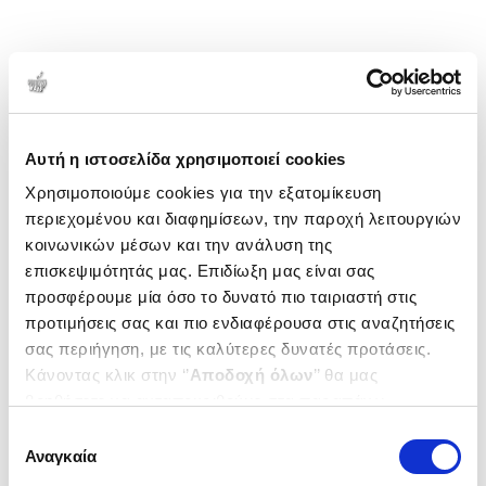
Αυτή η ιστοσελίδα χρησιμοποιεί cookies
Χρησιμοποιούμε cookies για την εξατομίκευση
περιεχομένου και διαφημίσεων, την παροχή λειτουργιών
κοινωνικών μέσων και την ανάλυση της
επισκεψιμότητάς μας. Επιδίωξη μας είναι σας
προσφέρουμε μία όσο το δυνατό πιο ταιριαστή στις
προτιμήσεις σας και πιο ενδιαφέρουσα στις αναζητήσεις
σας περιήγηση, με τις καλύτερες δυνατές προτάσεις.
Κάνοντας κλικ στην ‘’
Αποδοχή όλων
’’ θα μας
βοηθήσετε να ανταποκριθούμε στα παραπάνω.
Μπορείτε επίσης να επεξεργαστείτε ποια cookies σας
Επιλογή
ενδιαφέρουν και να επιλέξετε από τα παρακάτω με την
Αναγκαία
συγκατάθεσης
‘’
Αποδοχή επιλογών
΄΄και να ενημερωθείτε σχετικά με