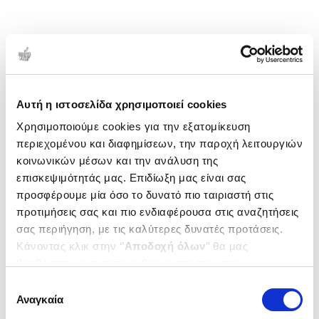
Αυτή η ιστοσελίδα χρησιμοποιεί cookies
Χρησιμοποιούμε cookies για την εξατομίκευση
περιεχομένου και διαφημίσεων, την παροχή λειτουργιών
κοινωνικών μέσων και την ανάλυση της
επισκεψιμότητάς μας. Επιδίωξη μας είναι σας
προσφέρουμε μία όσο το δυνατό πιο ταιριαστή στις
προτιμήσεις σας και πιο ενδιαφέρουσα στις αναζητήσεις
σας περιήγηση, με τις καλύτερες δυνατές προτάσεις.
Κάνοντας κλικ στην ‘’
Αποδοχή όλων
’’ θα μας
βοηθήσετε να ανταποκριθούμε στα παραπάνω.
Μπορείτε επίσης να επεξεργαστείτε ποια cookies σας
Επιλογή
ενδιαφέρουν και να επιλέξετε από τα παρακάτω με την
Αναγκαία
συγκατάθεσης
‘’
Αποδοχή επιλογών
΄΄και να ενημερωθείτε σχετικά με