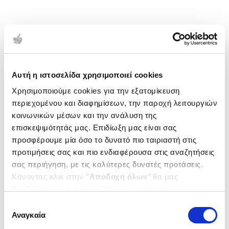
Αυτή η ιστοσελίδα χρησιμοποιεί cookies
Χρησιμοποιούμε cookies για την εξατομίκευση
περιεχομένου και διαφημίσεων, την παροχή λειτουργιών
κοινωνικών μέσων και την ανάλυση της
επισκεψιμότητάς μας. Επιδίωξη μας είναι σας
προσφέρουμε μία όσο το δυνατό πιο ταιριαστή στις
προτιμήσεις σας και πιο ενδιαφέρουσα στις αναζητήσεις
σας περιήγηση, με τις καλύτερες δυνατές προτάσεις.
Κάνοντας κλικ στην ‘’
Αποδοχή όλων
’’ θα μας
βοηθήσετε να ανταποκριθούμε στα παραπάνω.
Μπορείτε επίσης να επεξεργαστείτε ποια cookies σας
Επιλογή
ενδιαφέρουν και να επιλέξετε από τα παρακάτω με την
Αναγκαία
συγκατάθεσης
‘’
Αποδοχή επιλογών
΄΄και να ενημερωθείτε σχετικά με