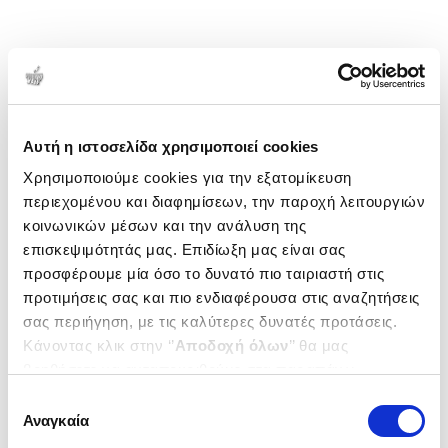
Αυτή η ιστοσελίδα χρησιμοποιεί cookies
Χρησιμοποιούμε cookies για την εξατομίκευση
περιεχομένου και διαφημίσεων, την παροχή λειτουργιών
κοινωνικών μέσων και την ανάλυση της
επισκεψιμότητάς μας. Επιδίωξη μας είναι σας
προσφέρουμε μία όσο το δυνατό πιο ταιριαστή στις
προτιμήσεις σας και πιο ενδιαφέρουσα στις αναζητήσεις
σας περιήγηση, με τις καλύτερες δυνατές προτάσεις.
Κάνοντας κλικ στην ‘’
Αποδοχή όλων
’’ θα μας
βοηθήσετε να ανταποκριθούμε στα παραπάνω.
Μπορείτε επίσης να επεξεργαστείτε ποια cookies σας
Επιλογή
ενδιαφέρουν και να επιλέξετε από τα παρακάτω με την
Αναγκαία
συγκατάθεσης
‘’
Αποδοχή επιλογών
΄΄και να ενημερωθείτε σχετικά με