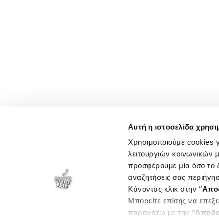
Αυτή η ιστοσελίδα χρησι
Χρησιμοποιούμε cookies γ
λειτουργιών κοινωνικών μ
προσφέρουμε μία όσο το δ
αναζητήσεις σας περιήγησ
Κάνοντας κλικ στην ‘’
Απο
Μπορείτε επίσης να επεξε
παρακάτω με την ‘’
Αποδο