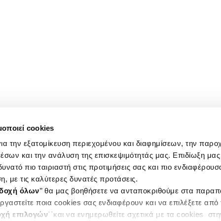
μοποιεί cookies
ια την εξατομίκευση περιεχομένου και διαφημίσεων, την παρο
έσων και την ανάλυση της επισκεψιμότητάς μας. Επιδίωξη μας 
υνατό πιο ταιριαστή στις προτιμήσεις σας και πιο ενδιαφέρουσα
η, με τις καλύτερες δυνατές προτάσεις.
δοχή όλων
’’ θα μας βοηθήσετε να ανταποκριθούμε στα παρα
ργαστείτε ποια cookies σας ενδιαφέρουν και να επιλέξετε από
χή επιλογών
΄΄και να ενημερωθείτε σχετικά με τα cookies στ