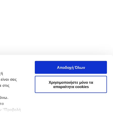
Αποδοχή Όλων
χή
είναι σας
Χρησιμοποιήστε μόνο τα
 στις
απαραίτητα cookies
πάνω.
 τα
ην ‘’Προβολή