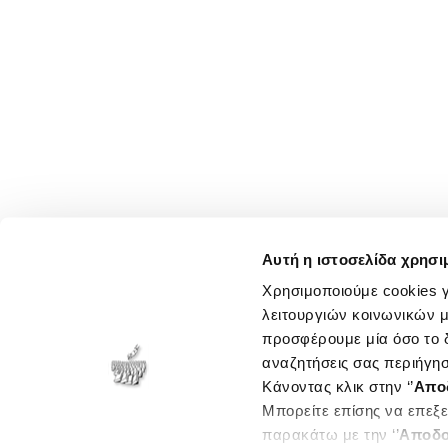
Αυτή η ιστοσελίδα χρησι
Χρησιμοποιούμε cookies γ
λειτουργιών κοινωνικών μ
προσφέρουμε μία όσο το δ
αναζητήσεις σας περιήγησ
Κάνοντας κλικ στην ‘’
Απο
Μπορείτε επίσης να επεξε
παρακάτω με την ‘’
Αποδο