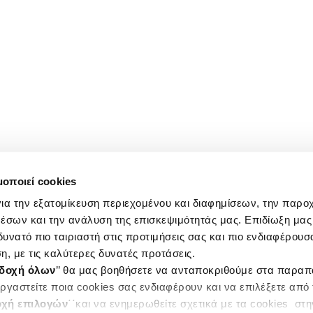
μοποιεί cookies
ια την εξατομίκευση περιεχομένου και διαφημίσεων, την παρο
έσων και την ανάλυση της επισκεψιμότητάς μας. Επιδίωξη μας 
υνατό πιο ταιριαστή στις προτιμήσεις σας και πιο ενδιαφέρουσα
η, με τις καλύτερες δυνατές προτάσεις.
δοχή όλων
’’ θα μας βοηθήσετε να ανταποκριθούμε στα παρα
ργαστείτε ποια cookies σας ενδιαφέρουν και να επιλέξετε από
χή επιλογών
΄΄και να ενημερωθείτε σχετικά με τα cookies στ