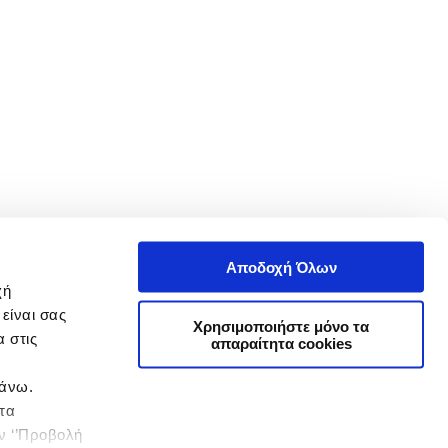
Αποδοχή Όλων
χή
είναι σας
Χρησιμοποιήστε μόνο τα
 στις
απαραίτητα cookies
πάνω.
 τα
ην ‘’Προβολή