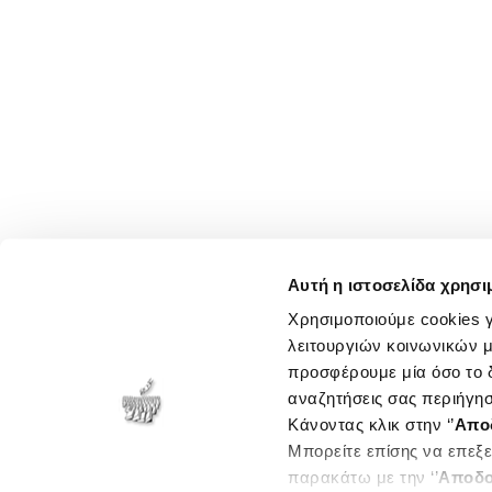
Αυτή η ιστοσελίδα χρησι
Χρησιμοποιούμε cookies γ
λειτουργιών κοινωνικών μ
προσφέρουμε μία όσο το δ
αναζητήσεις σας περιήγησ
Κάνοντας κλικ στην ‘’
Απο
Μπορείτε επίσης να επεξε
παρακάτω με την ‘’
Αποδο