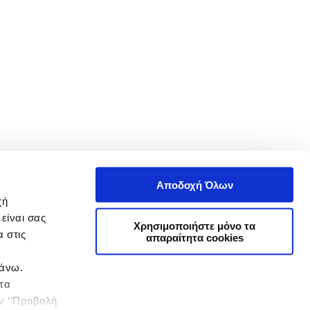
Αποδοχή Όλων
χή
είναι σας
Χρησιμοποιήστε μόνο τα
 στις
απαραίτητα cookies
πάνω.
 τα
ην ‘’Προβολή