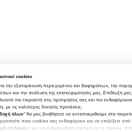
μοποιεί cookies
ια την εξατομίκευση περιεχομένου και διαφημίσεων, την παρο
έσων και την ανάλυση της επισκεψιμότητάς μας. Επιδίωξη μας 
υνατό πιο ταιριαστή στις προτιμήσεις σας και πιο ενδιαφέρουσα
η, με τις καλύτερες δυνατές προτάσεις.
δοχή όλων
’’ θα μας βοηθήσετε να ανταποκριθούμε στα παρα
ργαστείτε ποια cookies σας ενδιαφέρουν και να επιλέξετε από
χή επιλογών
΄΄και να ενημερωθείτε σχετικά με τα cookies στ