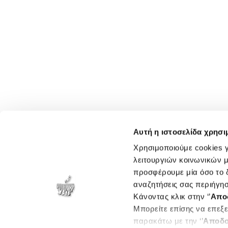
Αυτή η ιστοσελίδα χρησι
Χρησιμοποιούμε cookies γ
λειτουργιών κοινωνικών μ
προσφέρουμε μία όσο το δ
αναζητήσεις σας περιήγησ
Κάνοντας κλικ στην ‘’
Απο
Μπορείτε επίσης να επεξε
παρακάτω με την ‘’
Αποδο