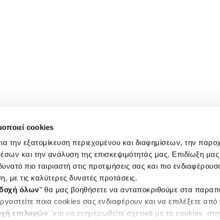
μοποιεί cookies
ια την εξατομίκευση περιεχομένου και διαφημίσεων, την παρο
έσων και την ανάλυση της επισκεψιμότητάς μας. Επιδίωξη μας 
υνατό πιο ταιριαστή στις προτιμήσεις σας και πιο ενδιαφέρουσα
η, με τις καλύτερες δυνατές προτάσεις.
δοχή όλων
’’ θα μας βοηθήσετε να ανταποκριθούμε στα παρα
ργαστείτε ποια cookies σας ενδιαφέρουν και να επιλέξετε από
χή επιλογών
΄΄και να ενημερωθείτε σχετικά με τα cookies στ