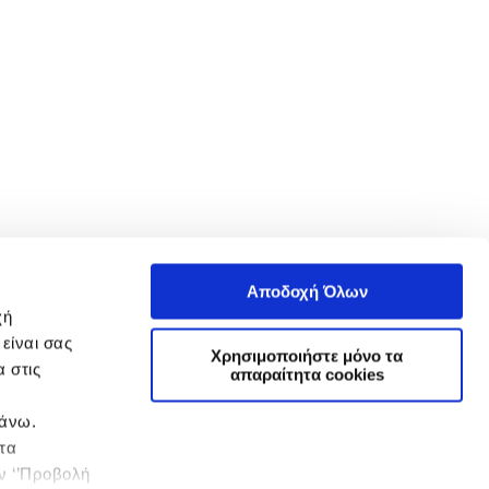
Αποδοχή Όλων
χή
είναι σας
Χρησιμοποιήστε μόνο τα
 στις
απαραίτητα cookies
πάνω.
 τα
ην ‘’Προβολή