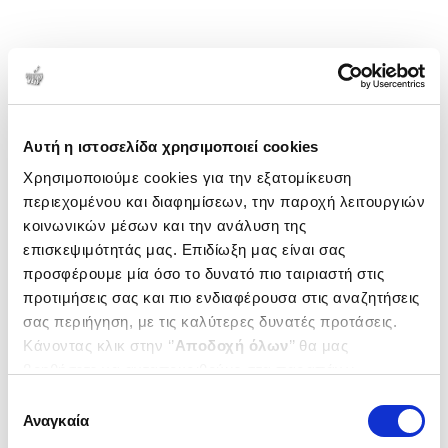
Αυτή η ιστοσελίδα χρησιμοποιεί cookies
Χρησιμοποιούμε cookies για την εξατομίκευση
περιεχομένου και διαφημίσεων, την παροχή λειτουργιών
κοινωνικών μέσων και την ανάλυση της
επισκεψιμότητάς μας. Επιδίωξη μας είναι σας
προσφέρουμε μία όσο το δυνατό πιο ταιριαστή στις
προτιμήσεις σας και πιο ενδιαφέρουσα στις αναζητήσεις
σας περιήγηση, με τις καλύτερες δυνατές προτάσεις.
Κάνοντας κλικ στην ‘’
Αποδοχή όλων
’’ θα μας
βοηθήσετε να ανταποκριθούμε στα παραπάνω.
Μπορείτε επίσης να επεξεργαστείτε ποια cookies σας
Επιλογή
ενδιαφέρουν και να επιλέξετε από τα παρακάτω με την
Αναγκαία
συγκατάθεσης
‘’
Αποδοχή επιλογών
΄΄και να ενημερωθείτε σχετικά με