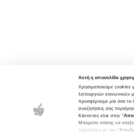
Αυτή η ιστοσελίδα χρησι
Χρησιμοποιούμε cookies γ
λειτουργιών κοινωνικών μ
προσφέρουμε μία όσο το δ
αναζητήσεις σας περιήγησ
Κάνοντας κλικ στην ‘’
Απο
Μπορείτε επίσης να επεξε
παρακάτω με την ‘’
Αποδο