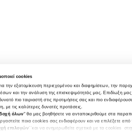
μοποιεί cookies
ια την εξατομίκευση περιεχομένου και διαφημίσεων, την παρο
έσων και την ανάλυση της επισκεψιμότητάς μας. Επιδίωξη μας 
υνατό πιο ταιριαστή στις προτιμήσεις σας και πιο ενδιαφέρουσα
η, με τις καλύτερες δυνατές προτάσεις.
δοχή όλων
’’ θα μας βοηθήσετε να ανταποκριθούμε στα παρα
ργαστείτε ποια cookies σας ενδιαφέρουν και να επιλέξετε από
χή επιλογών
΄΄και να ενημερωθείτε σχετικά με τα cookies στ