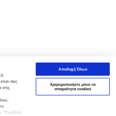
Αποδοχή Όλων
χή
είναι σας
Χρησιμοποιήστε μόνο τα
 στις
απαραίτητα cookies
πάνω.
 τα
ην ‘’Προβολή