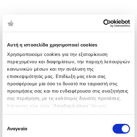
Αυτή η ιστοσελίδα χρησιμοποιεί cookies
Χρησιμοποιούμε cookies για την εξατομίκευση
περιεχομένου και διαφημίσεων, την παροχή λειτουργιών
κοινωνικών μέσων και την ανάλυση της
επισκεψιμότητάς μας. Επιδίωξη μας είναι σας
προσφέρουμε μία όσο το δυνατό πιο ταιριαστή στις
προτιμήσεις σας και πιο ενδιαφέρουσα στις αναζητήσεις
σας περιήγηση, με τις καλύτερες δυνατές προτάσεις.
Κάνοντας κλικ στην ‘’
Αποδοχή όλων
’’ θα μας
βοηθήσετε να ανταποκριθούμε στα παραπάνω.
Μπορείτε επίσης να επεξεργαστείτε ποια cookies σας
Επιλογή
ενδιαφέρουν και να επιλέξετε από τα παρακάτω με την
Αναγκαία
συγκατάθεσης
‘’
Αποδοχή επιλογών
΄΄και να ενημερωθείτε σχετικά με