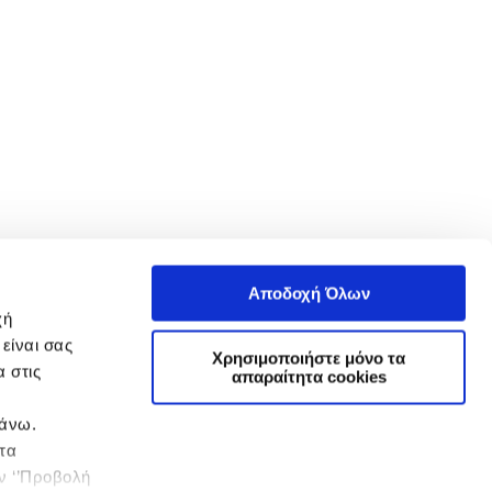
Αποδοχή Όλων
χή
είναι σας
Χρησιμοποιήστε μόνο τα
 στις
απαραίτητα cookies
πάνω.
 τα
ην ‘’Προβολή