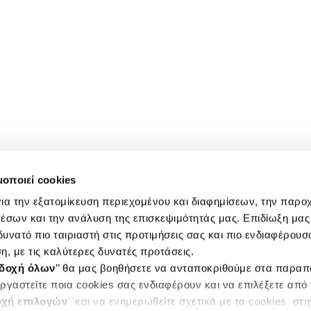
μοποιεί cookies
ια την εξατομίκευση περιεχομένου και διαφημίσεων, την παρο
έσων και την ανάλυση της επισκεψιμότητάς μας. Επιδίωξη μας 
υνατό πιο ταιριαστή στις προτιμήσεις σας και πιο ενδιαφέρουσα
η, με τις καλύτερες δυνατές προτάσεις.
δοχή όλων
’’ θα μας βοηθήσετε να ανταποκριθούμε στα παρα
ργαστείτε ποια cookies σας ενδιαφέρουν και να επιλέξετε από
χή επιλογών
΄΄και να ενημερωθείτε σχετικά με τα cookies στ