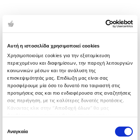
Αυτή η ιστοσελίδα χρησιμοποιεί cookies
Χρησιμοποιούμε cookies για την εξατομίκευση
περιεχομένου και διαφημίσεων, την παροχή λειτουργιών
κοινωνικών μέσων και την ανάλυση της
επισκεψιμότητάς μας. Επιδίωξη μας είναι σας
προσφέρουμε μία όσο το δυνατό πιο ταιριαστή στις
προτιμήσεις σας και πιο ενδιαφέρουσα στις αναζητήσεις
σας περιήγηση, με τις καλύτερες δυνατές προτάσεις.
Κάνοντας κλικ στην ‘’
Αποδοχή όλων
’’ θα μας
βοηθήσετε να ανταποκριθούμε στα παραπάνω.
Μπορείτε επίσης να επεξεργαστείτε ποια cookies σας
Επιλογή
ενδιαφέρουν και να επιλέξετε από τα παρακάτω με την
Αναγκαία
συγκατάθεσης
‘’
Αποδοχή επιλογών
΄΄και να ενημερωθείτε σχετικά με