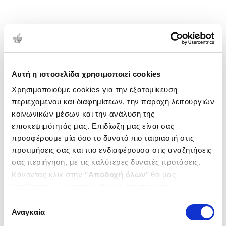
Αυτή η ιστοσελίδα χρησιμοποιεί cookies
Χρησιμοποιούμε cookies για την εξατομίκευση
περιεχομένου και διαφημίσεων, την παροχή λειτουργιών
κοινωνικών μέσων και την ανάλυση της
επισκεψιμότητάς μας. Επιδίωξη μας είναι σας
προσφέρουμε μία όσο το δυνατό πιο ταιριαστή στις
προτιμήσεις σας και πιο ενδιαφέρουσα στις αναζητήσεις
σας περιήγηση, με τις καλύτερες δυνατές προτάσεις.
Κάνοντας κλικ στην ‘’
Αποδοχή όλων
’’ θα μας
βοηθήσετε να ανταποκριθούμε στα παραπάνω.
Μπορείτε επίσης να επεξεργαστείτε ποια cookies σας
Επιλογή
ενδιαφέρουν και να επιλέξετε από τα παρακάτω με την
Αναγκαία
συγκατάθεσης
‘’
Αποδοχή επιλογών
΄΄και να ενημερωθείτε σχετικά με