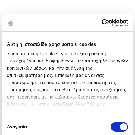
Αυτή η ιστοσελίδα χρησιμοποιεί cookies
Χρησιμοποιούμε cookies για την εξατομίκευση
περιεχομένου και διαφημίσεων, την παροχή λειτουργιών
κοινωνικών μέσων και την ανάλυση της
επισκεψιμότητάς μας. Επιδίωξη μας είναι σας
προσφέρουμε μία όσο το δυνατό πιο ταιριαστή στις
προτιμήσεις σας και πιο ενδιαφέρουσα στις αναζητήσεις
σας περιήγηση, με τις καλύτερες δυνατές προτάσεις.
Κάνοντας κλικ στην ‘’
Αποδοχή όλων
’’ θα μας
βοηθήσετε να ανταποκριθούμε στα παραπάνω.
Μπορείτε επίσης να επεξεργαστείτε ποια cookies σας
Επιλογή
ενδιαφέρουν και να επιλέξετε από τα παρακάτω με την
Αναγκαία
συγκατάθεσης
‘’
Αποδοχή επιλογών
΄΄και να ενημερωθείτε σχετικά με