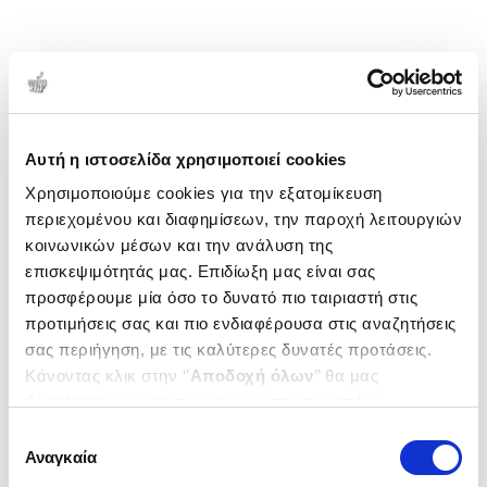
Αυτή η ιστοσελίδα χρησιμοποιεί cookies
Χρησιμοποιούμε cookies για την εξατομίκευση
περιεχομένου και διαφημίσεων, την παροχή λειτουργιών
κοινωνικών μέσων και την ανάλυση της
επισκεψιμότητάς μας. Επιδίωξη μας είναι σας
προσφέρουμε μία όσο το δυνατό πιο ταιριαστή στις
προτιμήσεις σας και πιο ενδιαφέρουσα στις αναζητήσεις
σας περιήγηση, με τις καλύτερες δυνατές προτάσεις.
Κάνοντας κλικ στην ‘’
Αποδοχή όλων
’’ θα μας
βοηθήσετε να ανταποκριθούμε στα παραπάνω.
Μπορείτε επίσης να επεξεργαστείτε ποια cookies σας
Επιλογή
ενδιαφέρουν και να επιλέξετε από τα παρακάτω με την
Αναγκαία
συγκατάθεσης
‘’
Αποδοχή επιλογών
΄΄και να ενημερωθείτε σχετικά με