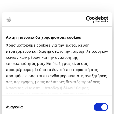
Αυτή η ιστοσελίδα χρησιμοποιεί cookies
Χρησιμοποιούμε cookies για την εξατομίκευση
περιεχομένου και διαφημίσεων, την παροχή λειτουργιών
κοινωνικών μέσων και την ανάλυση της
επισκεψιμότητάς μας. Επιδίωξη μας είναι σας
προσφέρουμε μία όσο το δυνατό πιο ταιριαστή στις
προτιμήσεις σας και πιο ενδιαφέρουσα στις αναζητήσεις
σας περιήγηση, με τις καλύτερες δυνατές προτάσεις.
Κάνοντας κλικ στην ‘’
Αποδοχή όλων
’’ θα μας
βοηθήσετε να ανταποκριθούμε στα παραπάνω.
Μπορείτε επίσης να επεξεργαστείτε ποια cookies σας
Επιλογή
ενδιαφέρουν και να επιλέξετε από τα παρακάτω με την
Αναγκαία
συγκατάθεσης
‘’
Αποδοχή επιλογών
΄΄και να ενημερωθείτε σχετικά με