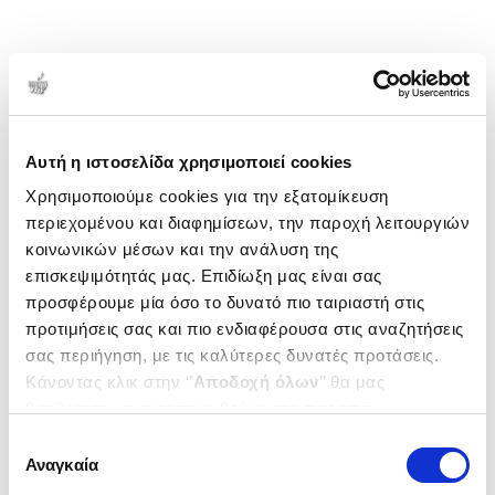
Αυτή η ιστοσελίδα χρησιμοποιεί cookies
Χρησιμοποιούμε cookies για την εξατομίκευση
περιεχομένου και διαφημίσεων, την παροχή λειτουργιών
κοινωνικών μέσων και την ανάλυση της
επισκεψιμότητάς μας. Επιδίωξη μας είναι σας
προσφέρουμε μία όσο το δυνατό πιο ταιριαστή στις
προτιμήσεις σας και πιο ενδιαφέρουσα στις αναζητήσεις
σας περιήγηση, με τις καλύτερες δυνατές προτάσεις.
Κάνοντας κλικ στην ‘’
Αποδοχή όλων
’’ θα μας
βοηθήσετε να ανταποκριθούμε στα παραπάνω.
Μπορείτε επίσης να επεξεργαστείτε ποια cookies σας
Επιλογή
ενδιαφέρουν και να επιλέξετε από τα παρακάτω με την
Αναγκαία
συγκατάθεσης
‘’
Αποδοχή επιλογών
΄΄και να ενημερωθείτε σχετικά με