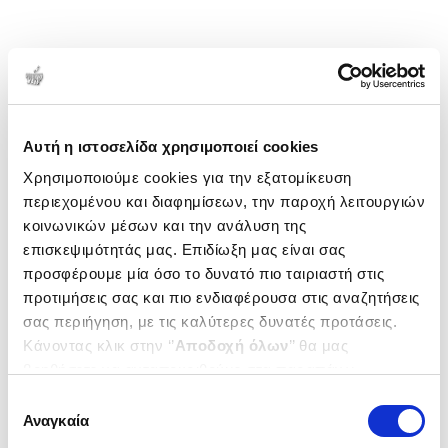
Αυτή η ιστοσελίδα χρησιμοποιεί cookies
Χρησιμοποιούμε cookies για την εξατομίκευση
περιεχομένου και διαφημίσεων, την παροχή λειτουργιών
κοινωνικών μέσων και την ανάλυση της
επισκεψιμότητάς μας. Επιδίωξη μας είναι σας
προσφέρουμε μία όσο το δυνατό πιο ταιριαστή στις
προτιμήσεις σας και πιο ενδιαφέρουσα στις αναζητήσεις
σας περιήγηση, με τις καλύτερες δυνατές προτάσεις.
Κάνοντας κλικ στην ‘’
Αποδοχή όλων
’’ θα μας
βοηθήσετε να ανταποκριθούμε στα παραπάνω.
Μπορείτε επίσης να επεξεργαστείτε ποια cookies σας
Επιλογή
ενδιαφέρουν και να επιλέξετε από τα παρακάτω με την
Αναγκαία
συγκατάθεσης
‘’
Αποδοχή επιλογών
΄΄και να ενημερωθείτε σχετικά με