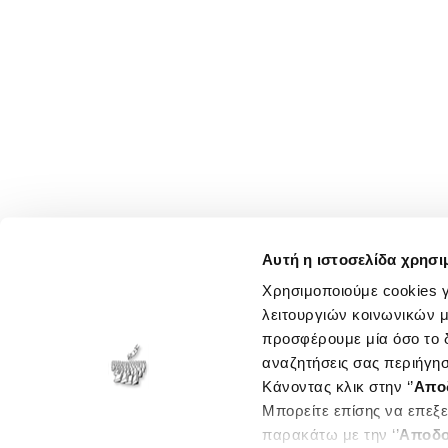
Αυτή η ιστοσελίδα χρησι
Χρησιμοποιούμε cookies γ
λειτουργιών κοινωνικών μ
προσφέρουμε μία όσο το δ
αναζητήσεις σας περιήγησ
Κάνοντας κλικ στην ‘’
Απο
Μπορείτε επίσης να επεξε
παρακάτω με την ‘’
Αποδο