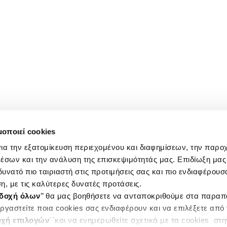
μοποιεί cookies
ια την εξατομίκευση περιεχομένου και διαφημίσεων, την παρο
έσων και την ανάλυση της επισκεψιμότητάς μας. Επιδίωξη μας 
υνατό πιο ταιριαστή στις προτιμήσεις σας και πιο ενδιαφέρουσα
η, με τις καλύτερες δυνατές προτάσεις.
δοχή όλων
’’ θα μας βοηθήσετε να ανταποκριθούμε στα παρα
ργαστείτε ποια cookies σας ενδιαφέρουν και να επιλέξετε από
χή επιλογών
΄΄και να ενημερωθείτε σχετικά με τα cookies στ