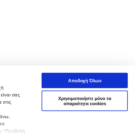
Αποδοχή Όλων
χή
είναι σας
Χρησιμοποιήστε μόνο τα
 στις
απαραίτητα cookies
πάνω.
 τα
ην ‘’Προβολή