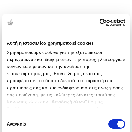
Αυτή η ιστοσελίδα χρησιμοποιεί cookies
Χρησιμοποιούμε cookies για την εξατομίκευση
περιεχομένου και διαφημίσεων, την παροχή λειτουργιών
κοινωνικών μέσων και την ανάλυση της
επισκεψιμότητάς μας. Επιδίωξη μας είναι σας
προσφέρουμε μία όσο το δυνατό πιο ταιριαστή στις
προτιμήσεις σας και πιο ενδιαφέρουσα στις αναζητήσεις
σας περιήγηση, με τις καλύτερες δυνατές προτάσεις.
Κάνοντας κλικ στην ‘’
Αποδοχή όλων
’’ θα μας
βοηθήσετε να ανταποκριθούμε στα παραπάνω.
Μπορείτε επίσης να επεξεργαστείτε ποια cookies σας
Επιλογή
ενδιαφέρουν και να επιλέξετε από τα παρακάτω με την
Αναγκαία
συγκατάθεσης
‘’
Αποδοχή επιλογών
΄΄και να ενημερωθείτε σχετικά με