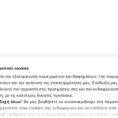
μοποιεί cookies
ια την εξατομίκευση περιεχομένου και διαφημίσεων, την παρο
έσων και την ανάλυση της επισκεψιμότητάς μας. Επιδίωξη μας 
υνατό πιο ταιριαστή στις προτιμήσεις σας και πιο ενδιαφέρουσα
η, με τις καλύτερες δυνατές προτάσεις.
δοχή όλων
’’ θα μας βοηθήσετε να ανταποκριθούμε στα παρα
ργαστείτε ποια cookies σας ενδιαφέρουν και να επιλέξετε από
χή επιλογών
΄΄και να ενημερωθείτε σχετικά με τα cookies στ