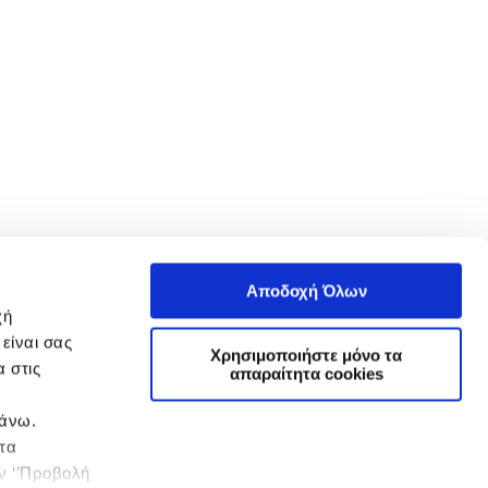
Αποδοχή Όλων
χή
είναι σας
Χρησιμοποιήστε μόνο τα
 στις
απαραίτητα cookies
πάνω.
 τα
ην ‘’Προβολή