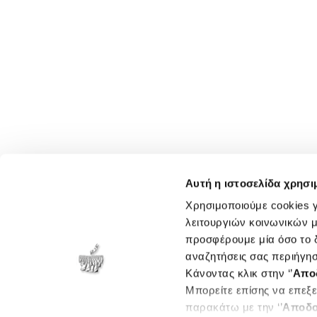
Αυτή η ιστοσελίδα χρησι
Χρησιμοποιούμε cookies γ
λειτουργιών κοινωνικών μ
προσφέρουμε μία όσο το δ
αναζητήσεις σας περιήγησ
Κάνοντας κλικ στην ‘’
Απο
Μπορείτε επίσης να επεξε
παρακάτω με την ‘’
Αποδο