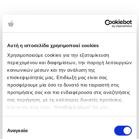
Αυτή η ιστοσελίδα χρησιμοποιεί cookies
Χρησιμοποιούμε cookies για την εξατομίκευση
περιεχομένου και διαφημίσεων, την παροχή λειτουργιών
κοινωνικών μέσων και την ανάλυση της
επισκεψιμότητάς μας. Επιδίωξη μας είναι σας
προσφέρουμε μία όσο το δυνατό πιο ταιριαστή στις
προτιμήσεις σας και πιο ενδιαφέρουσα στις αναζητήσεις
σας περιήγηση, με τις καλύτερες δυνατές προτάσεις.
Κάνοντας κλικ στην ‘’
Αποδοχή όλων
’’ θα μας
βοηθήσετε να ανταποκριθούμε στα παραπάνω.
Μπορείτε επίσης να επεξεργαστείτε ποια cookies σας
Επιλογή
ενδιαφέρουν και να επιλέξετε από τα παρακάτω με την
Αναγκαία
συγκατάθεσης
‘’
Αποδοχή επιλογών
΄΄και να ενημερωθείτε σχετικά με