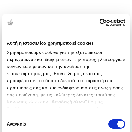
Αυτή η ιστοσελίδα χρησιμοποιεί cookies
Χρησιμοποιούμε cookies για την εξατομίκευση
περιεχομένου και διαφημίσεων, την παροχή λειτουργιών
κοινωνικών μέσων και την ανάλυση της
επισκεψιμότητάς μας. Επιδίωξη μας είναι σας
προσφέρουμε μία όσο το δυνατό πιο ταιριαστή στις
προτιμήσεις σας και πιο ενδιαφέρουσα στις αναζητήσεις
σας περιήγηση, με τις καλύτερες δυνατές προτάσεις.
Κάνοντας κλικ στην ‘’
Αποδοχή όλων
’’ θα μας
βοηθήσετε να ανταποκριθούμε στα παραπάνω.
Μπορείτε επίσης να επεξεργαστείτε ποια cookies σας
Επιλογή
ενδιαφέρουν και να επιλέξετε από τα παρακάτω με την
Αναγκαία
συγκατάθεσης
‘’
Αποδοχή επιλογών
΄΄και να ενημερωθείτε σχετικά με