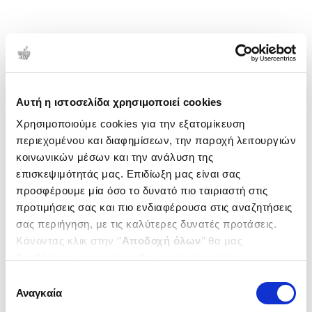
Αυτή η ιστοσελίδα χρησιμοποιεί cookies
Χρησιμοποιούμε cookies για την εξατομίκευση
περιεχομένου και διαφημίσεων, την παροχή λειτουργιών
κοινωνικών μέσων και την ανάλυση της
επισκεψιμότητάς μας. Επιδίωξη μας είναι σας
προσφέρουμε μία όσο το δυνατό πιο ταιριαστή στις
προτιμήσεις σας και πιο ενδιαφέρουσα στις αναζητήσεις
σας περιήγηση, με τις καλύτερες δυνατές προτάσεις.
Κάνοντας κλικ στην ‘’
Αποδοχή όλων
’’ θα μας
βοηθήσετε να ανταποκριθούμε στα παραπάνω.
Μπορείτε επίσης να επεξεργαστείτε ποια cookies σας
Επιλογή
ενδιαφέρουν και να επιλέξετε από τα παρακάτω με την
Αναγκαία
συγκατάθεσης
‘’
Αποδοχή επιλογών
΄΄και να ενημερωθείτε σχετικά με