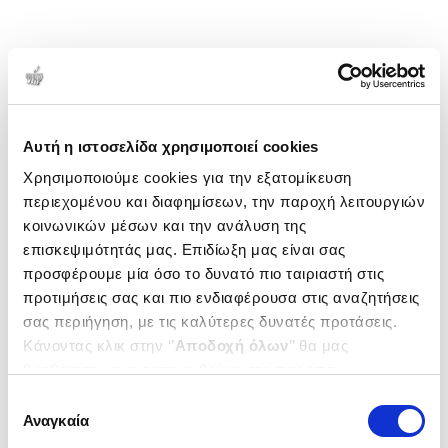
Αυτή η ιστοσελίδα χρησιμοποιεί cookies
Χρησιμοποιούμε cookies για την εξατομίκευση
περιεχομένου και διαφημίσεων, την παροχή λειτουργιών
κοινωνικών μέσων και την ανάλυση της
επισκεψιμότητάς μας. Επιδίωξη μας είναι σας
προσφέρουμε μία όσο το δυνατό πιο ταιριαστή στις
προτιμήσεις σας και πιο ενδιαφέρουσα στις αναζητήσεις
σας περιήγηση, με τις καλύτερες δυνατές προτάσεις.
Κάνοντας κλικ στην ‘’
Αποδοχή όλων
’’ θα μας
βοηθήσετε να ανταποκριθούμε στα παραπάνω.
Μπορείτε επίσης να επεξεργαστείτε ποια cookies σας
Επιλογή
ενδιαφέρουν και να επιλέξετε από τα παρακάτω με την
Αναγκαία
συγκατάθεσης
‘’
Αποδοχή επιλογών
΄΄και να ενημερωθείτε σχετικά με