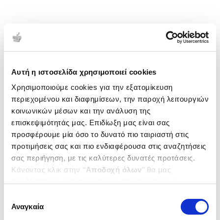
Αυτή η ιστοσελίδα χρησιμοποιεί cookies
Χρησιμοποιούμε cookies για την εξατομίκευση
περιεχομένου και διαφημίσεων, την παροχή λειτουργιών
κοινωνικών μέσων και την ανάλυση της
επισκεψιμότητάς μας. Επιδίωξη μας είναι σας
προσφέρουμε μία όσο το δυνατό πιο ταιριαστή στις
προτιμήσεις σας και πιο ενδιαφέρουσα στις αναζητήσεις
σας περιήγηση, με τις καλύτερες δυνατές προτάσεις.
Κάνοντας κλικ στην ‘’
Αποδοχή όλων
’’ θα μας
βοηθήσετε να ανταποκριθούμε στα παραπάνω.
Μπορείτε επίσης να επεξεργαστείτε ποια cookies σας
Επιλογή
ενδιαφέρουν και να επιλέξετε από τα παρακάτω με την
Αναγκαία
συγκατάθεσης
‘’
Αποδοχή επιλογών
΄΄και να ενημερωθείτε σχετικά με