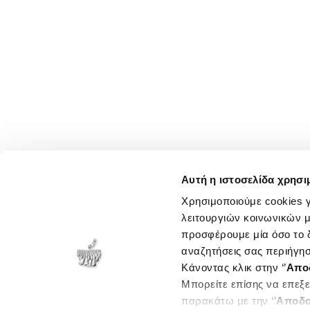
Αυτή η ιστοσελίδα χρησι
Χρησιμοποιούμε cookies γ
λειτουργιών κοινωνικών μ
προσφέρουμε μία όσο το δ
αναζητήσεις σας περιήγησ
Κάνοντας κλικ στην ‘’
Απο
Μπορείτε επίσης να επεξε
παρακάτω με την ‘’
Αποδο