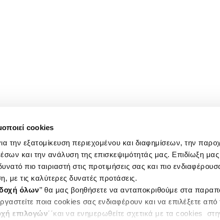
μοποιεί cookies
ια την εξατομίκευση περιεχομένου και διαφημίσεων, την παρο
έσων και την ανάλυση της επισκεψιμότητάς μας. Επιδίωξη μας 
υνατό πιο ταιριαστή στις προτιμήσεις σας και πιο ενδιαφέρουσα
η, με τις καλύτερες δυνατές προτάσεις.
δοχή όλων
’’ θα μας βοηθήσετε να ανταποκριθούμε στα παρα
ργαστείτε ποια cookies σας ενδιαφέρουν και να επιλέξετε από
χή επιλογών
΄΄και να ενημερωθείτε σχετικά με τα cookies στ