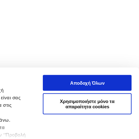
Αποδοχή Όλων
χή
είναι σας
Χρησιμοποιήστε μόνο τα
 στις
απαραίτητα cookies
πάνω.
 τα
ην ‘’Προβολή