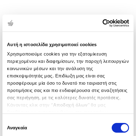
Αυτή η ιστοσελίδα χρησιμοποιεί cookies
Χρησιμοποιούμε cookies για την εξατομίκευση
περιεχομένου και διαφημίσεων, την παροχή λειτουργιών
κοινωνικών μέσων και την ανάλυση της
επισκεψιμότητάς μας. Επιδίωξη μας είναι σας
προσφέρουμε μία όσο το δυνατό πιο ταιριαστή στις
προτιμήσεις σας και πιο ενδιαφέρουσα στις αναζητήσεις
σας περιήγηση, με τις καλύτερες δυνατές προτάσεις.
Κάνοντας κλικ στην ‘’
Αποδοχή όλων
’’ θα μας
βοηθήσετε να ανταποκριθούμε στα παραπάνω.
Μπορείτε επίσης να επεξεργαστείτε ποια cookies σας
Επιλογή
ενδιαφέρουν και να επιλέξετε από τα παρακάτω με την
Αναγκαία
συγκατάθεσης
‘’
Αποδοχή επιλογών
΄΄και να ενημερωθείτε σχετικά με