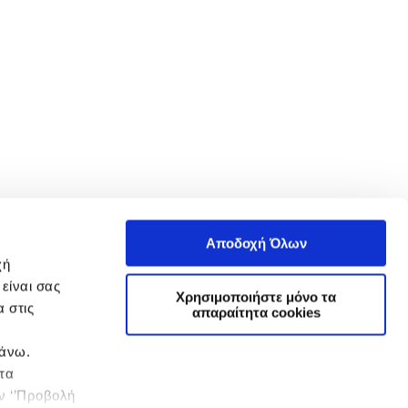
Αποδοχή Όλων
χή
είναι σας
Χρησιμοποιήστε μόνο τα
 στις
απαραίτητα cookies
πάνω.
 τα
ην ‘’Προβολή