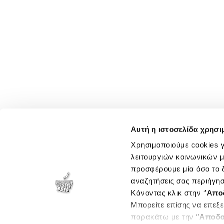
Αυτή η ιστοσελίδα χρησι
Χρησιμοποιούμε cookies γ
λειτουργιών κοινωνικών μ
προσφέρουμε μία όσο το δ
αναζητήσεις σας περιήγησ
Κάνοντας κλικ στην ‘’
Απο
Μπορείτε επίσης να επεξε
παρακάτω με την ‘’
Αποδο