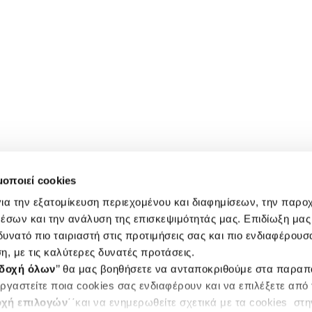
μοποιεί cookies
ια την εξατομίκευση περιεχομένου και διαφημίσεων, την παρο
έσων και την ανάλυση της επισκεψιμότητάς μας. Επιδίωξη μας 
υνατό πιο ταιριαστή στις προτιμήσεις σας και πιο ενδιαφέρουσα
η, με τις καλύτερες δυνατές προτάσεις.
δοχή όλων
’’ θα μας βοηθήσετε να ανταποκριθούμε στα παρα
ργαστείτε ποια cookies σας ενδιαφέρουν και να επιλέξετε από
χή επιλογών
΄΄και να ενημερωθείτε σχετικά με τα cookies στ