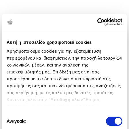
Αυτή η ιστοσελίδα χρησιμοποιεί cookies
Χρησιμοποιούμε cookies για την εξατομίκευση
περιεχομένου και διαφημίσεων, την παροχή λειτουργιών
κοινωνικών μέσων και την ανάλυση της
επισκεψιμότητάς μας. Επιδίωξη μας είναι σας
προσφέρουμε μία όσο το δυνατό πιο ταιριαστή στις
προτιμήσεις σας και πιο ενδιαφέρουσα στις αναζητήσεις
σας περιήγηση, με τις καλύτερες δυνατές προτάσεις.
Κάνοντας κλικ στην ‘’
Αποδοχή όλων
’’ θα μας
βοηθήσετε να ανταποκριθούμε στα παραπάνω.
Μπορείτε επίσης να επεξεργαστείτε ποια cookies σας
Επιλογή
ενδιαφέρουν και να επιλέξετε από τα παρακάτω με την
Αναγκαία
συγκατάθεσης
‘’
Αποδοχή επιλογών
΄΄και να ενημερωθείτε σχετικά με