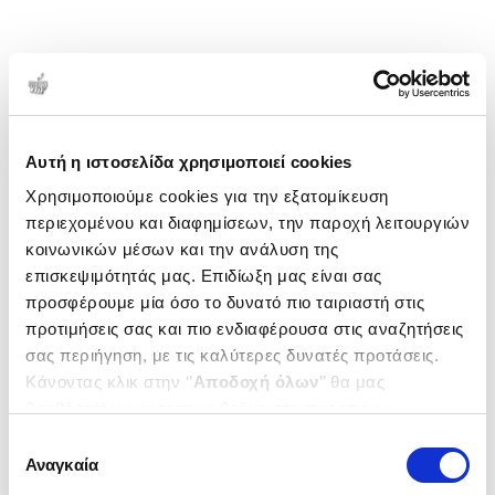
Αυτή η ιστοσελίδα χρησιμοποιεί cookies
Χρησιμοποιούμε cookies για την εξατομίκευση
περιεχομένου και διαφημίσεων, την παροχή λειτουργιών
κοινωνικών μέσων και την ανάλυση της
επισκεψιμότητάς μας. Επιδίωξη μας είναι σας
προσφέρουμε μία όσο το δυνατό πιο ταιριαστή στις
προτιμήσεις σας και πιο ενδιαφέρουσα στις αναζητήσεις
σας περιήγηση, με τις καλύτερες δυνατές προτάσεις.
Κάνοντας κλικ στην ‘’
Αποδοχή όλων
’’ θα μας
βοηθήσετε να ανταποκριθούμε στα παραπάνω.
Μπορείτε επίσης να επεξεργαστείτε ποια cookies σας
Επιλογή
ενδιαφέρουν και να επιλέξετε από τα παρακάτω με την
Αναγκαία
συγκατάθεσης
‘’
Αποδοχή επιλογών
΄΄και να ενημερωθείτε σχετικά με