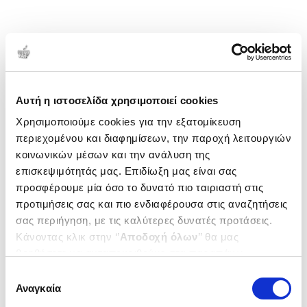
Αυτή η ιστοσελίδα χρησιμοποιεί cookies
Χρησιμοποιούμε cookies για την εξατομίκευση
περιεχομένου και διαφημίσεων, την παροχή λειτουργιών
κοινωνικών μέσων και την ανάλυση της
επισκεψιμότητάς μας. Επιδίωξη μας είναι σας
προσφέρουμε μία όσο το δυνατό πιο ταιριαστή στις
προτιμήσεις σας και πιο ενδιαφέρουσα στις αναζητήσεις
σας περιήγηση, με τις καλύτερες δυνατές προτάσεις.
Κάνοντας κλικ στην ‘’
Αποδοχή όλων
’’ θα μας
βοηθήσετε να ανταποκριθούμε στα παραπάνω.
Μπορείτε επίσης να επεξεργαστείτε ποια cookies σας
Επιλογή
ενδιαφέρουν και να επιλέξετε από τα παρακάτω με την
Αναγκαία
συγκατάθεσης
‘’
Αποδοχή επιλογών
΄΄και να ενημερωθείτε σχετικά με