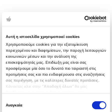
Αυτή η ιστοσελίδα χρησιμοποιεί cookies
Χρησιμοποιούμε cookies για την εξατομίκευση
περιεχομένου και διαφημίσεων, την παροχή λειτουργιών
κοινωνικών μέσων και την ανάλυση της
επισκεψιμότητάς μας. Επιδίωξη μας είναι σας
προσφέρουμε μία όσο το δυνατό πιο ταιριαστή στις
προτιμήσεις σας και πιο ενδιαφέρουσα στις αναζητήσεις
σας περιήγηση, με τις καλύτερες δυνατές προτάσεις.
Κάνοντας κλικ στην ‘’
Αποδοχή όλων
’’ θα μας
βοηθήσετε να ανταποκριθούμε στα παραπάνω.
Μπορείτε επίσης να επεξεργαστείτε ποια cookies σας
Επιλογή
ενδιαφέρουν και να επιλέξετε από τα παρακάτω με την
Αναγκαία
συγκατάθεσης
‘’
Αποδοχή επιλογών
΄΄και να ενημερωθείτε σχετικά με