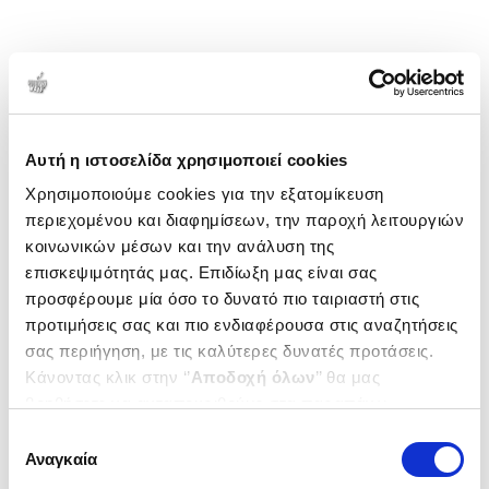
Αυτή η ιστοσελίδα χρησιμοποιεί cookies
Χρησιμοποιούμε cookies για την εξατομίκευση
περιεχομένου και διαφημίσεων, την παροχή λειτουργιών
κοινωνικών μέσων και την ανάλυση της
επισκεψιμότητάς μας. Επιδίωξη μας είναι σας
προσφέρουμε μία όσο το δυνατό πιο ταιριαστή στις
προτιμήσεις σας και πιο ενδιαφέρουσα στις αναζητήσεις
σας περιήγηση, με τις καλύτερες δυνατές προτάσεις.
Κάνοντας κλικ στην ‘’
Αποδοχή όλων
’’ θα μας
βοηθήσετε να ανταποκριθούμε στα παραπάνω.
Μπορείτε επίσης να επεξεργαστείτε ποια cookies σας
Επιλογή
ενδιαφέρουν και να επιλέξετε από τα παρακάτω με την
Αναγκαία
συγκατάθεσης
‘’
Αποδοχή επιλογών
΄΄και να ενημερωθείτε σχετικά με