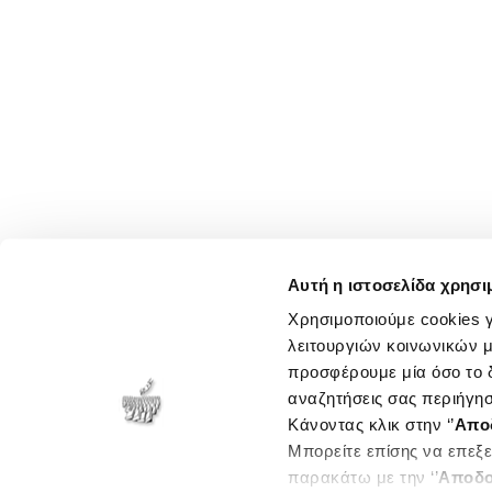
Αυτή η ιστοσελίδα χρησι
Χρησιμοποιούμε cookies γ
λειτουργιών κοινωνικών μ
προσφέρουμε μία όσο το δ
αναζητήσεις σας περιήγησ
Κάνοντας κλικ στην ‘’
Απο
Μπορείτε επίσης να επεξε
παρακάτω με την ‘’
Αποδο