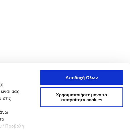
Αποδοχή Όλων
χή
είναι σας
Χρησιμοποιήστε μόνο τα
 στις
απαραίτητα cookies
πάνω.
 τα
ην ‘’Προβολή