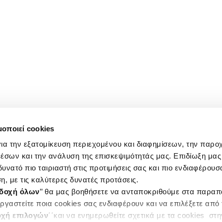
μοποιεί cookies
ια την εξατομίκευση περιεχομένου και διαφημίσεων, την παρο
έσων και την ανάλυση της επισκεψιμότητάς μας. Επιδίωξη μας 
υνατό πιο ταιριαστή στις προτιμήσεις σας και πιο ενδιαφέρουσα
η, με τις καλύτερες δυνατές προτάσεις.
δοχή όλων
’’ θα μας βοηθήσετε να ανταποκριθούμε στα παρα
ργαστείτε ποια cookies σας ενδιαφέρουν και να επιλέξετε από
χή επιλογών
΄΄και να ενημερωθείτε σχετικά με τα cookies στ