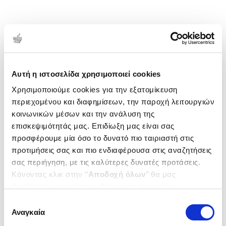
Αυτή η ιστοσελίδα χρησιμοποιεί cookies
Χρησιμοποιούμε cookies για την εξατομίκευση
περιεχομένου και διαφημίσεων, την παροχή λειτουργιών
κοινωνικών μέσων και την ανάλυση της
επισκεψιμότητάς μας. Επιδίωξη μας είναι σας
προσφέρουμε μία όσο το δυνατό πιο ταιριαστή στις
προτιμήσεις σας και πιο ενδιαφέρουσα στις αναζητήσεις
σας περιήγηση, με τις καλύτερες δυνατές προτάσεις.
Κάνοντας κλικ στην ‘’
Αποδοχή όλων
’’ θα μας
βοηθήσετε να ανταποκριθούμε στα παραπάνω.
Μπορείτε επίσης να επεξεργαστείτε ποια cookies σας
Επιλογή
ενδιαφέρουν και να επιλέξετε από τα παρακάτω με την
Αναγκαία
συγκατάθεσης
‘’
Αποδοχή επιλογών
΄΄και να ενημερωθείτε σχετικά με