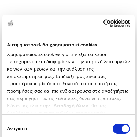
Αυτή η ιστοσελίδα χρησιμοποιεί cookies
Χρησιμοποιούμε cookies για την εξατομίκευση
περιεχομένου και διαφημίσεων, την παροχή λειτουργιών
κοινωνικών μέσων και την ανάλυση της
επισκεψιμότητάς μας. Επιδίωξη μας είναι σας
προσφέρουμε μία όσο το δυνατό πιο ταιριαστή στις
προτιμήσεις σας και πιο ενδιαφέρουσα στις αναζητήσεις
σας περιήγηση, με τις καλύτερες δυνατές προτάσεις.
Κάνοντας κλικ στην ‘’
Αποδοχή όλων
’’ θα μας
βοηθήσετε να ανταποκριθούμε στα παραπάνω.
Μπορείτε επίσης να επεξεργαστείτε ποια cookies σας
Επιλογή
ενδιαφέρουν και να επιλέξετε από τα παρακάτω με την
Αναγκαία
συγκατάθεσης
‘’
Αποδοχή επιλογών
΄΄και να ενημερωθείτε σχετικά με